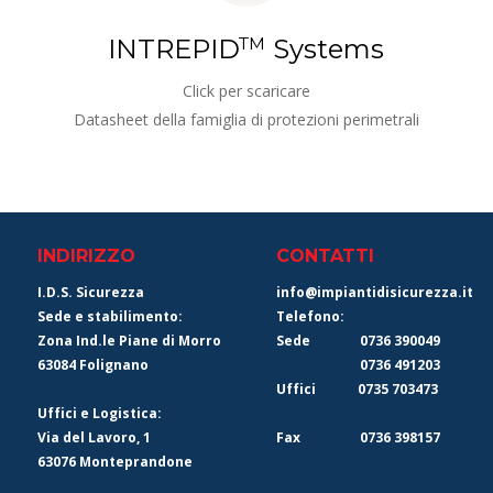
INTREPID
TM
 Systems
Click per scaricare
Datasheet della famiglia di protezioni perimetrali
INDIRIZZO
CONTATTI
I.D.S. Sicurezza
info@impiantidisicurezza.it
Sede e stabilimento:
Telefono:
Zona Ind.le Piane di Morro
Sede
0736 390049
63084 Folignano 
0736 491203
Uffici 
            0735 703473
Uffici e Logistica:
Via del Lavoro, 1 
Fax
0736 398157
63076 Monteprandone