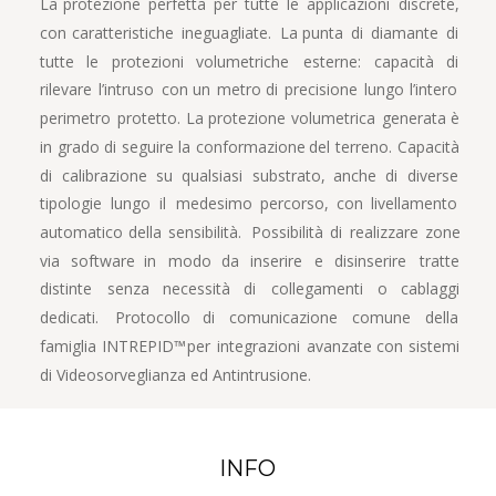
La  
protezione  
perfetta  
per  
tutte  
le  
applicazioni  
discrete, 
con  
caratteristiche  
ineguagliate.  
La  
punta  
di  
diamante  
di 
tutte    
le    
protezioni    
volumetriche    
esterne:    
capacità    
di 
rilevare  
l’intruso  
con  
un  
metro  
di  
precisione  
lungo  
l’intero 
perimetro  
protetto.  
La  
protezione  
volumetrica  
generata  
è 
in  
grado  
di  
seguire  
la  
conformazione  
del  
terreno.  
Capacità 
di   
calibrazione   
su   
qualsiasi   
substrato,   
anche   
di   
diverse 
tipologie   
lungo   
il   
medesimo   
percorso,   
con   
livellamento 
automatico  
della  
sensibilità.  
Possibilità  
di  
realizzare  
zone 
via   
software   
in   
modo   
da   
inserire   
e   
disinserire   
tratte 
distinte    
senza    
necessità    
di    
collegamenti    
o    
cablaggi 
dedicati.    
Protocollo    
di    
comunicazione    
comune    
della 
famiglia  
INTREPID™  
per  
integrazioni  
avanzate  
con  
sistemi 
di Videosorveglianza ed Antintrusione.
INFO